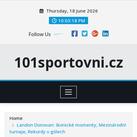
Skip
Thursday, 18 June 2026
to
content
10:03:19 PM
Follow Us
101sportovni.cz
Home
Landon Donovan: Ikonické momenty, Mezinárodní
turnaje, Rekordy v gólech