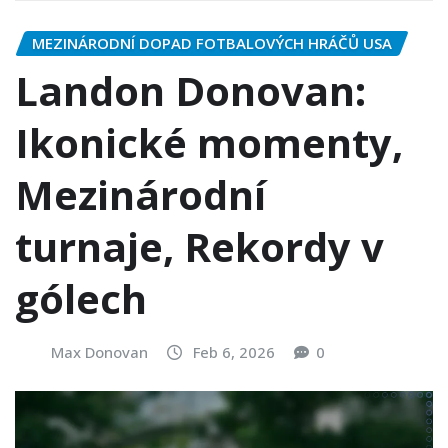
MEZINÁRODNÍ DOPAD FOTBALOVÝCH HRÁČŮ USA
Landon Donovan:
Ikonické momenty,
Mezinárodní
turnaje, Rekordy v
gólech
Max Donovan
Feb 6, 2026
0