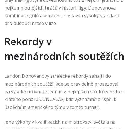
playmakingovými dovednostmi, což z něj činí jednoho z
nejkompletnějších hráčů v historii ligy. Donovanova
kombinace gólů a asistencí nastavila vysoký standard
pro budoucí hráče v lize.
Rekordy v
mezinárodních soutěžích
Landon Donovanovy střelecké rekordy sahají i do
mezinárodních soutěží, kde se pravidelně prosazoval
na vysoké úrovni. Je jedním z nejlepších střelců v historii
Zlatého poháru CONCACAF, kde významně přispěl k
úspěchům amerického týmu v tomto turnaji.
Jeho výkony v kvalifikacích na mistrovství světa a na