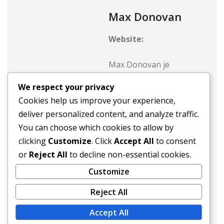
Max Donovan
Website:
Max Donovan je
sportovní novinář a
We respect your privacy
vášnivý fotbalový
Cookies help us improve your experience,
nadšenec žijící v New
deliver personalized content, and analyze traffic.
Yorku. S více než
You can choose which cookies to allow by
desetiletou zkušeností v
clicking
Customize
. Click
Accept All
to consent
oblasti amerického
or
Reject All
to decline non-essential cookies.
fotbalu přináší pronikavé
Customize
analýzy a zajímavé
příběhy o vzestupu
Reject All
slavných hráčů z USA.
Accept All
Když zrovna nepíše, Max