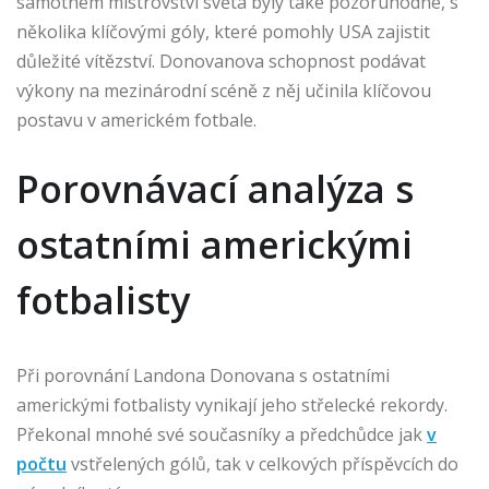
samotném mistrovství světa byly také pozoruhodné, s
několika klíčovými góly, které pomohly USA zajistit
důležité vítězství. Donovanova schopnost podávat
výkony na mezinárodní scéně z něj učinila klíčovou
postavu v americkém fotbale.
Porovnávací analýza s
ostatními americkými
fotbalisty
Při porovnání Landona Donovana s ostatními
americkými fotbalisty vynikají jeho střelecké rekordy.
Překonal mnohé své současníky a předchůdce jak
v
počtu
vstřelených gólů, tak v celkových příspěvcích do