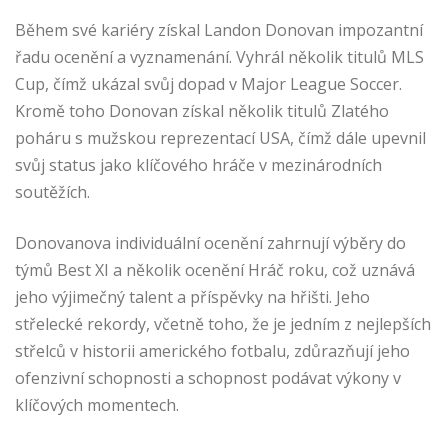
Během své kariéry získal Landon Donovan impozantní
řadu ocenění a vyznamenání. Vyhrál několik titulů MLS
Cup, čímž ukázal svůj dopad v Major League Soccer.
Kromě toho Donovan získal několik titulů Zlatého
poháru s mužskou reprezentací USA, čímž dále upevnil
svůj status jako klíčového hráče v mezinárodních
soutěžích.
Donovanova individuální ocenění zahrnují výběry do
týmů Best XI a několik ocenění Hráč roku, což uznává
jeho výjimečný talent a příspěvky na hřišti. Jeho
střelecké rekordy, včetně toho, že je jedním z nejlepších
střelců v historii amerického fotbalu, zdůrazňují jeho
ofenzivní schopnosti a schopnost podávat výkony v
klíčových momentech.