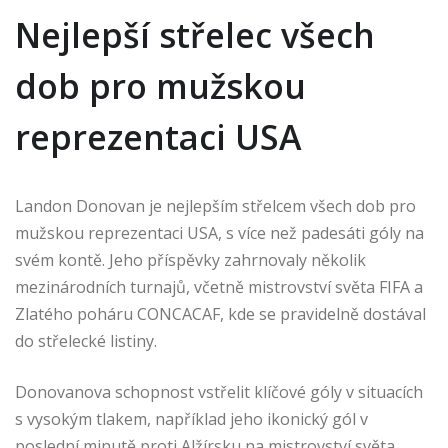
Nejlepší střelec všech
dob pro mužskou
reprezentaci USA
Landon Donovan je nejlepším střelcem všech dob pro
mužskou reprezentaci USA, s více než padesáti góly na
svém kontě. Jeho příspěvky zahrnovaly několik
mezinárodních turnajů, včetně mistrovství světa FIFA a
Zlatého poháru CONCACAF, kde se pravidelně dostával
do střelecké listiny.
Donovanova schopnost vstřelit klíčové góly v situacích
s vysokým tlakem, například jeho ikonický gól v
poslední minutě proti Alžírsku na mistrovství světa