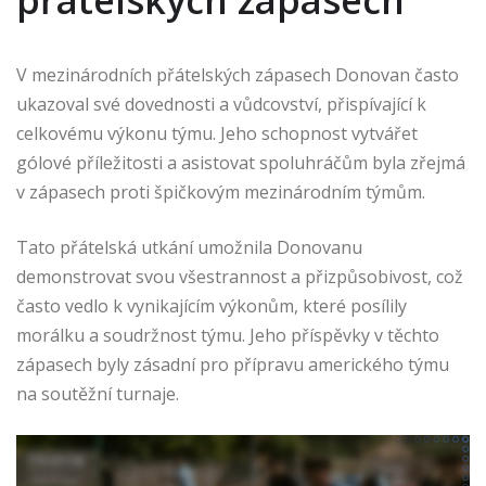
přátelských zápasech
V mezinárodních přátelských zápasech Donovan často
ukazoval své dovednosti a vůdcovství, přispívající k
celkovému výkonu týmu. Jeho schopnost vytvářet
gólové příležitosti a asistovat spoluhráčům byla zřejmá
v zápasech proti špičkovým mezinárodním týmům.
Tato přátelská utkání umožnila Donovanu
demonstrovat svou všestrannost a přizpůsobivost, což
často vedlo k vynikajícím výkonům, které posílily
morálku a soudržnost týmu. Jeho příspěvky v těchto
zápasech byly zásadní pro přípravu amerického týmu
na soutěžní turnaje.