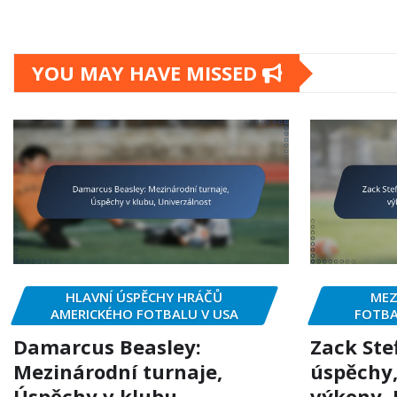
YOU MAY HAVE MISSED
HLAVNÍ ÚSPĚCHY HRÁČŮ
MEZ
AMERICKÉHO FOTBALU V USA
FOTBA
Damarcus Beasley:
Zack Ste
Mezinárodní turnaje,
úspěchy,
Úspěchy v klubu,
výkony,