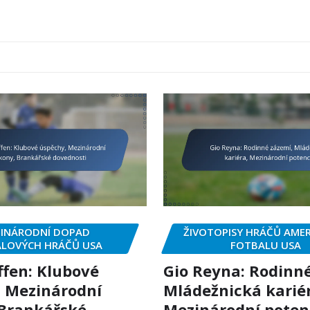
INÁRODNÍ DOPAD
ŽIVOTOPISY HRÁČŮ AME
LOVÝCH HRÁČŮ USA
FOTBALU USA
ffen: Klubové
Gio Reyna: Rodinné
 Mezinárodní
Mládežnická karié
 Brankářské
Mezinárodní poten