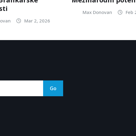
ti
Max Donovan
Feb 
ovan
Mar 2, 2026
Go