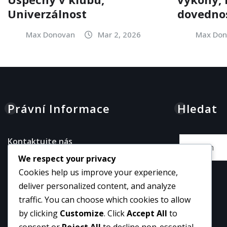
Univerzálnost
dovednos
Max Donovan
Mar 2, 2026
Max Don
Právní Informace
Hledat
Kontaktujte nás
We respect your privacy
Cookies a sledování
Cookies help us improve your experience,
Obchodní podmínky
deliver personalized content, and analyze
Zásady ochrany osobních údajů
traffic. You can choose which cookies to allow
by clicking
Customize
. Click
Accept All
to
O nás