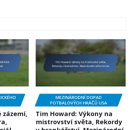
RICKÉHO
MEZINÁRODNÍ DOPAD
FOTBALOVÝCH HRÁČŮ USA
 zázemí,
Tim Howard: Výkony na
ra,
mistrovství světa, Rekordy
ciál
v brankářství, Mezinárodní