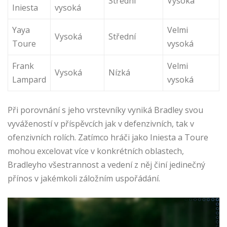
Střední
Vysoká
Iniesta
vysoká
Yaya
Velmi
Vysoká
Střední
Toure
vysoká
Frank
Velmi
Vysoká
Nízká
Lampard
vysoká
Při porovnání s jeho vrstevníky vyniká Bradley svou
vyvážeností v příspěvcích jak v defenzivních, tak v
ofenzivních rolích. Zatímco hráči jako Iniesta a Toure
mohou excelovat více v konkrétních oblastech,
Bradleyho všestrannost a vedení z něj činí jedinečný
přínos v jakémkoli záložním uspořádání.