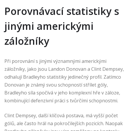
Porovnávací statistiky s
jinými americkými
záložníky
Při porovnání s jinými významnými americkými
záložníky, jako jsou Landon Donovan a Clint Dempsey,
odhalují Bradleyho statistiky jedinečný profil. Zatímco
Donovan je známý svou schopností střílet góly,
Bradleyho síla spočívá v jeho komplexní hře v záloze,
kombinující defenzivní práci s tvůrčími schopnostmi.
Clint Dempsey, další klíčová postava, má vyšší počet
gólů, ale často hrál na pokročilejších pozicích. Naopak