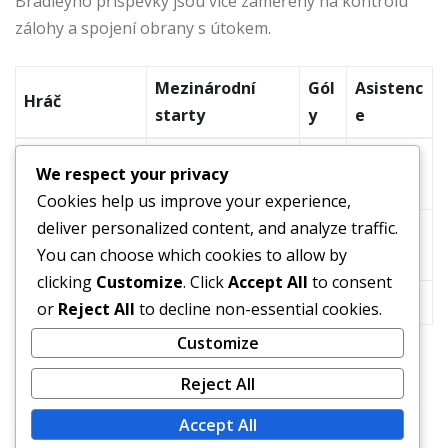
Bradleyho příspěvky jsou více zaměřeny na kontrolu
zálohy a spojení obrany s útokem.
Mezinárodní
Gól
Asistenc
Hráč
starty
y
e
Michael
150+
20+
30+
We respect your privacy
Bradley
Cookies help us improve your experience,
deliver personalized content, and analyze traffic.
Landon
157
57
58
You can choose which cookies to allow by
Donovan
clicking
Customize
. Click
Accept All
to consent
Clint Dempsey
141
57
20
or
Reject All
to decline non-essential cookies.
Customize
Toto srovnání zdůrazňuje Bradleyho konzistentní
Reject All
příspěvky v asistencích a celkové hře, čímž upevňuje
jeho roli jako základního kamene amerického
Accept All
národního týmu během jeho kariéry.