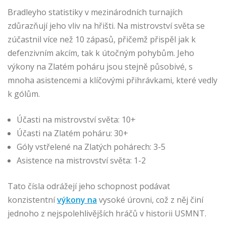
Bradleyho statistiky v mezinárodních turnajích
zdůrazňují jeho vliv na hřišti. Na mistrovství světa se
zúčastnil více než 10 zápasů, přičemž přispěl jak k
defenzivním akcím, tak k útočným pohybům. Jeho
výkony na Zlatém poháru jsou stejně působivé, s
mnoha asistencemi a klíčovými přihrávkami, které vedly
k gólům.
Účasti na mistrovství světa: 10+
Účasti na Zlatém poháru: 30+
Góly vstřelené na Zlatých pohárech: 3-5
Asistence na mistrovství světa: 1-2
Tato čísla odrážejí jeho schopnost podávat
konzistentní
výkony na
vysoké úrovni, což z něj činí
jednoho z nejspolehlivějších hráčů v historii USMNT.