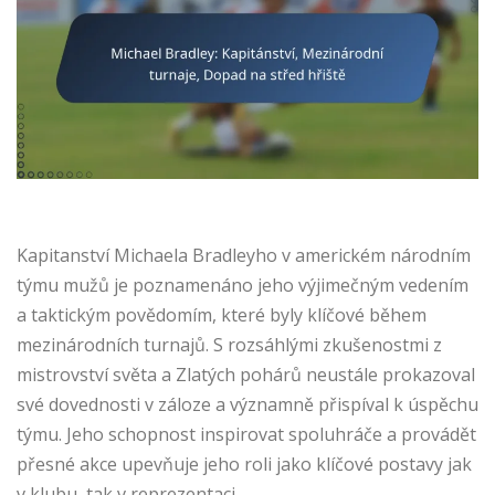
Kapitanství Michaela Bradleyho v americkém národním
týmu mužů je poznamenáno jeho výjimečným vedením
a taktickým povědomím, které byly klíčové během
mezinárodních turnajů. S rozsáhlými zkušenostmi z
mistrovství světa a Zlatých pohárů neustále prokazoval
své dovednosti v záloze a významně přispíval k úspěchu
týmu. Jeho schopnost inspirovat spoluhráče a provádět
přesné akce upevňuje jeho roli jako klíčové postavy jak
v klubu, tak v reprezentaci.