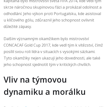
kapitána bylo mistrovství světa FIFA 2014, kde vedl tým
skrze náročnou skupinovou fázi a prokázal odolnost a
odhodlání. Jeho výkon proti Portugalsku, kde asistoval
u klíčového gólu, zdůraznil jeho schopnost ovlivnit
důležité zápasy.
Dalším významným okamžikem bylo mistrovství
CONCACAF Gold Cup 2017, kde vedl tým k vítězství, čímž
posílil svou roli lídra v situacích s vysokými sázkami.
Tyto okamžiky nejen ukazují jeho dovednosti, ale také
jeho schopnost sjednotit tým v kritických chvílích.
Vliv na týmovou
dynamiku a morálku