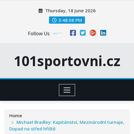
Skip
Thursday, 18 June 2026
to
content
3:48:09 PM
Follow Us
101sportovni.cz
Home
Michael Bradley: Kapitánství, Mezinárodní turnaje,
Dopad na střed hřiště