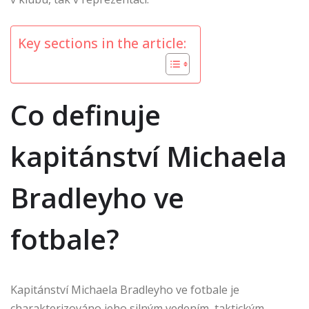
Key sections in the article:
Co definuje
kapitánství Michaela
Bradleyho ve
fotbale?
Kapitánství Michaela Bradleyho ve fotbale je
charakterizováno jeho silným vedením, taktickým