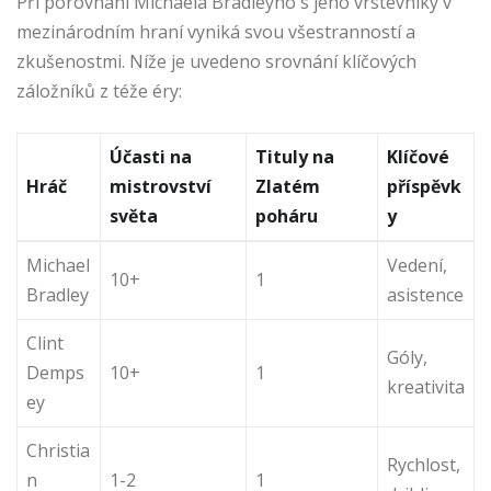
Při porovnání Michaela Bradleyho s jeho vrstevníky v
mezinárodním hraní vyniká svou všestranností a
zkušenostmi. Níže je uvedeno srovnání klíčových
záložníků z téže éry:
Účasti na
Tituly na
Klíčové
Hráč
mistrovství
Zlatém
příspěvk
světa
poháru
y
Michael
Vedení,
10+
1
Bradley
asistence
Clint
Góly,
Demps
10+
1
kreativita
ey
Christia
Rychlost,
n
1-2
1