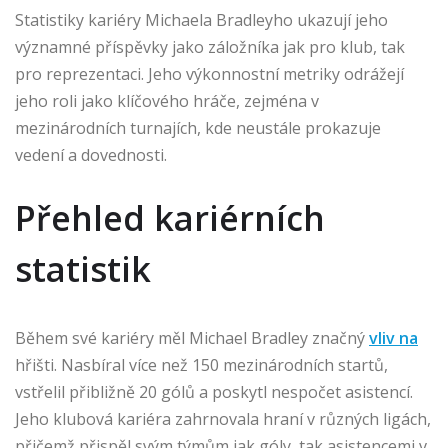
Statistiky kariéry Michaela Bradleyho ukazují jeho
významné příspěvky jako záložníka jak pro klub, tak
pro reprezentaci. Jeho výkonnostní metriky odrážejí
jeho roli jako klíčového hráče, zejména v
mezinárodních turnajích, kde neustále prokazuje
vedení a dovednosti.
Přehled kariérních
statistik
Během své kariéry měl Michael Bradley značný
vliv na
hřišti. Nasbíral více než 150 mezinárodních startů,
vstřelil přibližně 20 gólů a poskytl nespočet asistencí.
Jeho klubová kariéra zahrnovala hraní v různých ligách,
přičemž přispěl svým týmům jak góly, tak asistencemi v