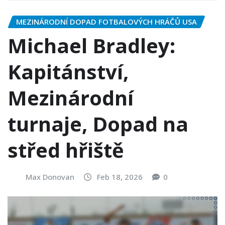
MEZINÁRODNÍ DOPAD FOTBALOVÝCH HRÁČŮ USA
Michael Bradley:
Kapitánství,
Mezinárodní
turnaje, Dopad na
střed hřiště
Max Donovan
Feb 18, 2026
0