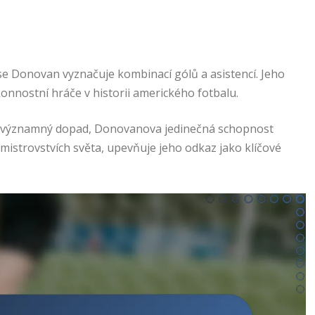
 se Donovan vyznačuje kombinací gólů a asistencí. Jeho
konnostní hráče v historii amerického fotbalu.
ěli významný dopad, Donovanova jedinečná schopnost
mistrovstvích světa, upevňuje jeho odkaz jako klíčové