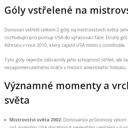
Góly vstřelené na mistrov
Donovan vstřelil celkem 2 góly na mistrovstvích světa. Jeh
rozhodující pro postup USA do vyřazovací fáze. Druhý gól 
Alžírsku v roce 2010, který zajistil USA místo v osmifinále.
Tyto góly nejenže zdůraznily jeho schopnost střílet, ale ta
nezapomenutelného hráče v historii amerického fotbalu.
Významné momenty a vrch
světa
Mistrovství světa 2002:
Donovanův průlomový výkon zah
což pomohlo USA dosáhnout nejlepšího umístění v turna