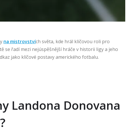
ny
na mistrovství
ch světa, kde hrál klíčovou roli pro
 se řadí mezi nejúspěšnější hráče v historii ligy a jeho
kaz jako klíčové postavy amerického fotbalu.
kony Landona Donovana
?