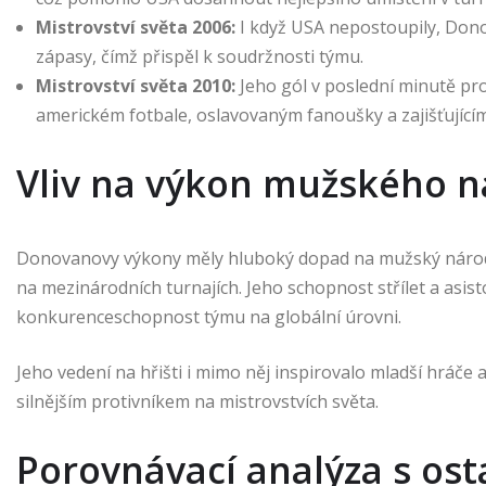
Mistrovství světa 2006:
I když USA nepostoupily, Dono
zápasy, čímž přispěl k soudržnosti týmu.
Mistrovství světa 2010:
Jeho gól v poslední minutě pro
americkém fotbale, oslavovaným fanoušky a zajišťujícím 
Vliv na výkon mužského 
Donovanovy výkony měly hluboký dopad na mužský národní 
na mezinárodních turnajích. Jeho schopnost střílet a asis
konkurenceschopnost týmu na globální úrovni.
Jeho vedení na hřišti i mimo něj inspirovalo mladší hráče 
silnějším protivníkem na mistrovstvích světa.
Porovnávací analýza s ost