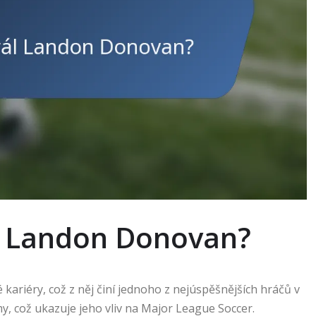
ál Landon Donovan?
ariéry, což z něj činí jednoho z nejúspěšnějších hráčů v
ýmy, což ukazuje jeho vliv na Major League Soccer.