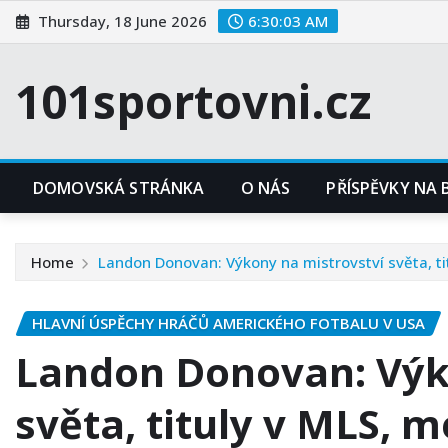
Skip
Thursday, 18 June 2026
6:30:04 AM
to
content
101sportovni.cz
DOMOVSKÁ STRÁNKA
O NÁS
PŘÍSPĚVKY NA
Home
Landon Donovan: Výkony na mistrovství světa, ti
HLAVNÍ ÚSPĚCHY HRÁČŮ AMERICKÉHO FOTBALU V USA
Landon Donovan: Výk
světa, tituly v MLS, 