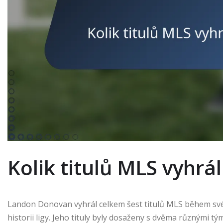
Kolik titulů MLS vyhr
Landon Donovan vyhrál celkem šest titulů MLS během své k
historii ligy. Jeho tituly byly dosaženy s dvěma různými t