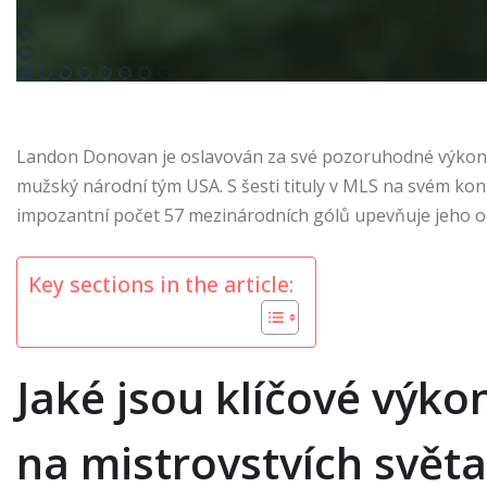
Landon Donovan je oslavován za své pozoruhodné výko
mužský národní tým USA. S šesti tituly v MLS na svém kontě
impozantní počet 57 mezinárodních gólů upevňuje jeho od
Key sections in the article:
Jaké jsou klíčové vý
na mistrovstvích světa