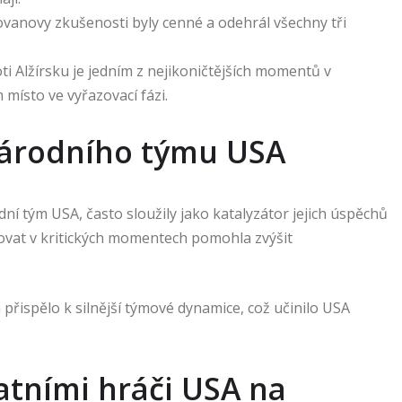
vanovy zkušenosti byly cenné a odehrál všechny tři
ti Alžírsku je jedním z nejikoničtějších momentů v
místo ve vyřazovací fázi.
národního týmu USA
tým USA, často sloužily jako katalyzátor jejich úspěchů
tovat v kritických momentech pomohla zvýšit
a přispělo k silnější týmové dynamice, což učinilo USA
atními hráči USA na