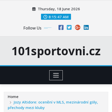
Skip
Thursday, 18 June 2026
to
content
8:15:48 AM
Follow Us
101sportovni.cz
Home
Jozy Altidore: ocenění v MLS, mezinárodní góly,
přechody mezi kluby