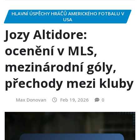
HLAVNÍ ÚSPĚCHY HRÁČŮ AMERICKÉHO FOTBALU V
USA
Jozy Altidore:
ocenění v MLS,
mezinárodní góly,
přechody mezi kluby
Max Donovan
Feb 19, 2026
0