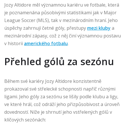
Jozy Altidore měl významnou kariéru ve fotbale, která
je poznamenána působivými statistikami jak v Major
League Soccer (MLS), tak v mezinárodním hraní. Jeho
úspěchy zahrnují četné góly, přestupy
mezi kluby
a
mezinárodní zápasy, což z něj činí významnou postavu
v historii
amerického fotbalu
.
Přehled gólů za sezónu
Během své kariéry Jozy Altidore konzistentně
prokazoval své střelecké schopnosti napříč různými
ligami. Jeho góly za sezónu se lišily podle klubu a ligy,
ve které hrál, což odráží jeho přizpůsobivost a úroveň
dovedností. Níže je shrnutí jeho vstřelených gólů v
klíčových sezónách: