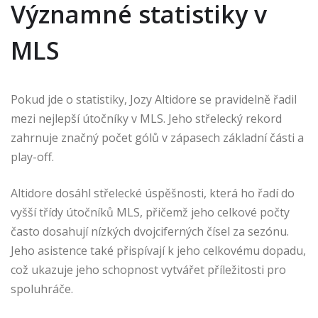
Významné statistiky v
MLS
Pokud jde o statistiky, Jozy Altidore se pravidelně řadil
mezi nejlepší útočníky v MLS. Jeho střelecký rekord
zahrnuje značný počet gólů v zápasech základní části a
play-off.
Altidore dosáhl střelecké úspěšnosti, která ho řadí do
vyšší třídy útočníků MLS, přičemž jeho celkové počty
často dosahují nízkých dvojciferných čísel za sezónu.
Jeho asistence také přispívají k jeho celkovému dopadu,
což ukazuje jeho schopnost vytvářet příležitosti pro
spoluhráče.