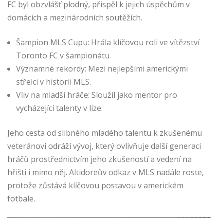
FC byl obzvlášť plodný, přispěl k jejich úspěchům v
domácích a mezinárodních soutěžích.
Šampion MLS Cupu: Hrála klíčovou roli ve vítězství
Toronto FC v šampionátu.
Významné rekordy: Mezi nejlepšími americkými
střelci v historii MLS.
Vliv na mladší hráče: Sloužil jako mentor pro
vycházející talenty v lize.
Jeho cesta od slibného mladého talentu k zkušenému
veteránovi odráží vývoj, který ovlivňuje další generaci
hráčů prostřednictvím jeho zkušeností a vedení na
hřišti i mimo něj. Altidoreův odkaz v MLS nadále roste,
protože zůstává klíčovou postavou v americkém
fotbale.