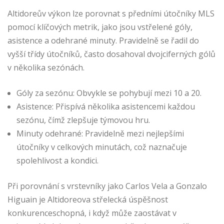
Altidoreův výkon lze porovnat s předními útočníky MLS
pomocí klíčových metrik, jako jsou vstřelené góly,
asistence a odehrané minuty. Pravidelně se řadil do
vyšší třídy útočníků, často dosahoval dvojciferných gólů
v několika sezónách.
Góly za sezónu: Obvykle se pohybují mezi 10 a 20.
Asistence: Přispívá několika asistencemi každou
sezónu, čímž zlepšuje týmovou hru.
Minuty odehrané: Pravidelně mezi nejlepšími
útočníky v celkových minutách, což naznačuje
spolehlivost a kondici.
Při porovnání s vrstevníky jako Carlos Vela a Gonzalo
Higuain je Altidoreova střelecká úspěšnost
konkurenceschopná, i když může zaostávat v