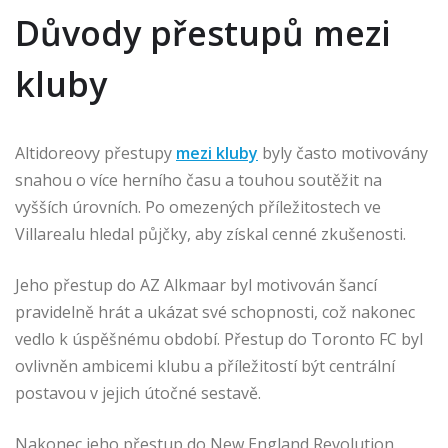
Důvody přestupů mezi
kluby
Altidoreovy přestupy
mezi kluby
byly často motivovány
snahou o více herního času a touhou soutěžit na
vyšších úrovních. Po omezených příležitostech ve
Villarealu hledal půjčky, aby získal cenné zkušenosti.
Jeho přestup do AZ Alkmaar byl motivován šancí
pravidelně hrát a ukázat své schopnosti, což nakonec
vedlo k úspěšnému období. Přestup do Toronto FC byl
ovlivněn ambicemi klubu a příležitostí být centrální
postavou v jejich útočné sestavě.
Nakonec jeho přestup do New England Revolution