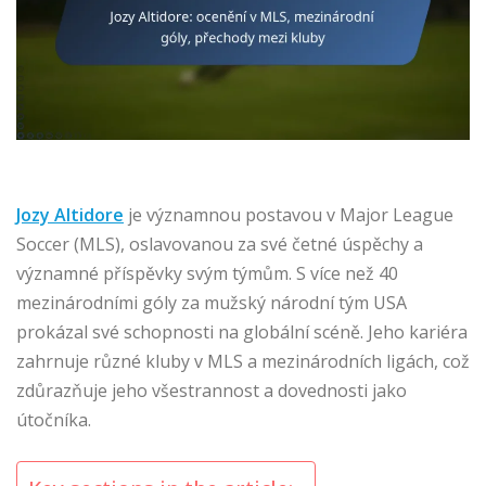
Jozy Altidore
je významnou postavou v Major League
Soccer (MLS), oslavovanou za své četné úspěchy a
významné příspěvky svým týmům. S více než 40
mezinárodními góly za mužský národní tým USA
prokázal své schopnosti na globální scéně. Jeho kariéra
zahrnuje různé kluby v MLS a mezinárodních ligách, což
zdůrazňuje jeho všestrannost a dovednosti jako
útočníka.