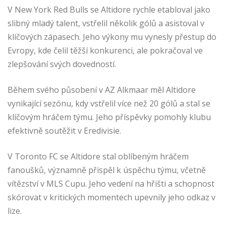
V New York Red Bulls se Altidore rychle etabloval jako
slibný mladý talent, vstřelil několik gólů a asistoval v
klíčových zápasech. Jeho výkony mu vynesly přestup do
Evropy, kde čelil těžší konkurenci, ale pokračoval ve
zlepšování svých dovedností.
Během svého působení v AZ Alkmaar měl Altidore
vynikající sezónu, kdy vstřelil více než 20 gólů a stal se
klíčovým hráčem týmu. Jeho příspěvky pomohly klubu
efektivně soutěžit v Eredivisie.
V Toronto FC se Altidore stal oblíbeným hráčem
fanoušků, významně přispěl k úspěchu týmu, včetně
vítězství v MLS Cupu. Jeho vedení na hřišti a schopnost
skórovat v kritických momentech upevnily jeho odkaz v
lize.