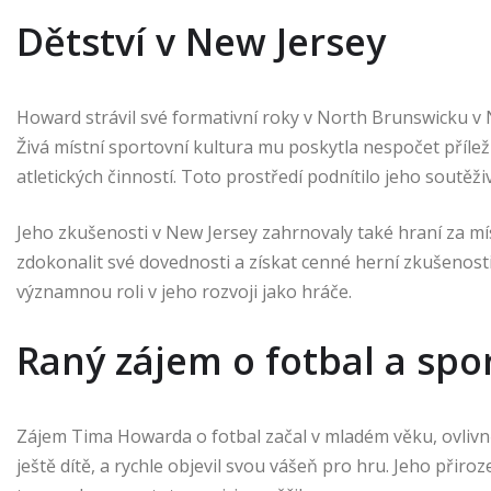
Dětství v New Jersey
Howard strávil své formativní roky v North Brunswicku v 
Živá místní sportovní kultura mu poskytla nespočet příleži
atletických činností. Toto prostředí podnítilo jeho soutěž
Jeho zkušenosti v New Jersey zahrnovaly také hraní za m
zdokonalit své dovednosti a získat cenné herní zkušenost
významnou roli v jeho rozvoji jako hráče.
Raný zájem o fotbal a spo
Zájem Tima Howarda o fotbal začal v mladém věku, ovlivněn
ještě dítě, a rychle objevil svou vášeň pro hru. Jeho přiro