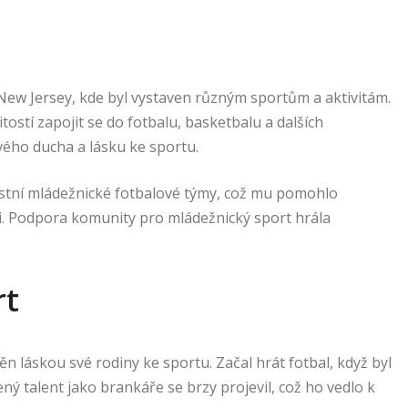
New Jersey, kde byl vystaven různým sportům a aktivitám.
tostí zapojit se do fotbalu, basketbalu a dalších
ivého ducha a lásku ke sportu.
ístní mládežnické fotbalové týmy, což mu pomohlo
i. Podpora komunity pro mládežnický sport hrála
rt
 láskou své rodiny ke sportu. Začal hrát fotbal, když byl
zený talent jako brankáře se brzy projevil, což ho vedlo k