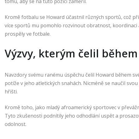
tomu, aby se na tuto pozici zaměřil.
Kromě fotbalu se Howard účastnil různých sportů, což přis
více sportů mu pomohlo rozvinout obratnost, koordinaci 
prospěly ve fotbale.
Výzvy, kterým čelil během
Navzdory svému ranému úspěchu čelil Howard během svého
potíže v jeho atletických snahách. Nicméně se naučil svo
hřišti.
Kromě toho, jako mladý afroamerický sportovec v převážn
Tyto zkušenosti podnítily jeho odhodlání uspět a prosazo
odolnost.