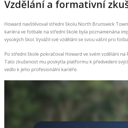
Vzdělání a formativní zku
Howard navštěvoval střední školu North Brunswick Townshi
kariéra ve fotbale na střední škole byla poznamenána im
vysokých škol. Vyvážil své vzdělání se svou vášní pro fot
Po střední škole pokračoval Howard ve svém vzdělání na R
Tato zkušenost mu poskytla platformu k předvedení svých
vedlo k jeho profesionální kariéře.