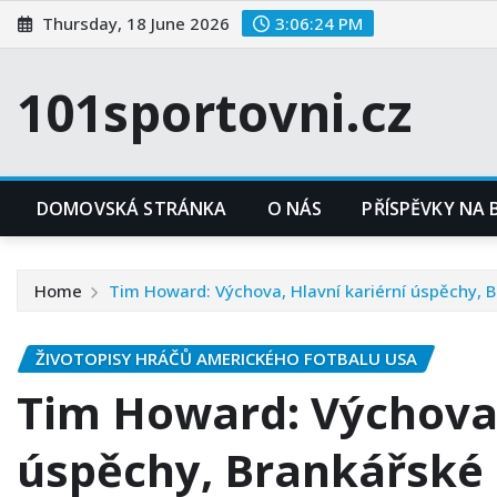
Skip
Thursday, 18 June 2026
3:06:25 PM
to
content
101sportovni.cz
DOMOVSKÁ STRÁNKA
O NÁS
PŘÍSPĚVKY NA
Home
Tim Howard: Výchova, Hlavní kariérní úspěchy, 
ŽIVOTOPISY HRÁČŮ AMERICKÉHO FOTBALU USA
Tim Howard: Výchova,
úspěchy, Brankářské