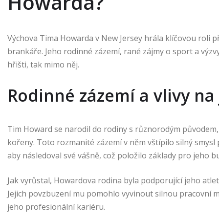
Howarda?
Výchova Tima Howarda v New Jersey hrála klíčovou roli při
brankáře. Jeho rodinné zázemí, rané zájmy o sport a výzvy,
hřišti, tak mimo něj.
Rodinné zázemí a vlivy na
Tim Howard se narodil do rodiny s různorodým původem,
kořeny. Toto rozmanité zázemí v něm vštípilo silný smysl 
aby následoval své vášně, což položilo základy pro jeho 
Jak vyrůstal, Howardova rodina byla podporující jeho atle
Jejich povzbuzení mu pomohlo vyvinout silnou pracovní mor
jeho profesionální kariéru.