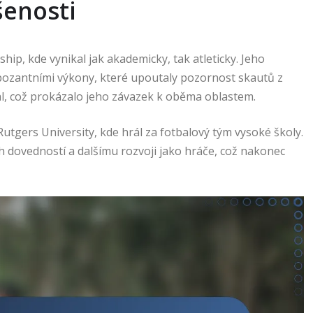
šenosti
p, kde vynikal jak akademicky, tak atleticky. Jeho
pozantními výkony, které upoutaly pozornost skautů z
bal, což prokázalo jeho závazek k oběma oblastem.
utgers University, kde hrál za fotbalový tým vysoké školy.
 dovedností a dalšímu rozvoji jako hráče, což nakonec